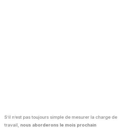
Le dialogue est une clé essentielle au sein
d’une entreprise. Appliqués au quotidien, ces
différents conseils vous permettront d’être à
l’écoute de vos collaborateurs et de prévenir
l’apparition de ces différents syndromes.
S’il n’est pas toujours simple de mesurer la charge de
travail,
nous aborderons le mois prochain