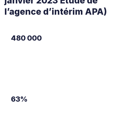
janvier 2023 Étude de
l’agence d’intérim APA)
480 000
personnes en France seraient en détresse
psychologique au travail et le burn-out en
concernerait 7%, soit 30 000 personnes sur le
territoire français.
63%
En 2019, 63% des Français.es admettaient
s’ennuyer au travail. Un chiffre édifiant qui
s’applique au secteur public comme au privé,