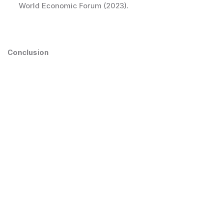
World Economic Forum (2023).
Conclusion
La RSE entre dans une nouvelle phase. L’enjeu
n’est plus seulement de réduire les impacts
négatifs, mais de repenser la manière dont
les entreprises conçoivent leurs produits,
leurs services et leur relation avec leurs
clients.
Les entreprises qui sauront intégrer la