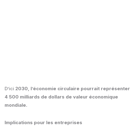
des investisseurs estiment que la manière dont
une entreprise gère ses enjeux de durabilité est un
facteur important dans leurs décisions
d’investissement, ce qui fait des critères ESG un
élément désormais incontournable pour accéder
aux capitaux (Source : PwC, Global Investor
Survey 2024)
D’ici
2030, l’économie circulaire pourrait représenter
4 500 milliards de dollars de valeur économique
mondiale.
Implications pour les entreprises