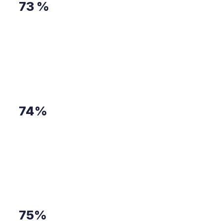
73 %
des consommateurs européens
déclarent
privilégier des entreprises engagées dans une
démarche durable. (Selon une étude menée par
Nielsen en 2022)
74%
des entreprises européennes intègrent la durabilité
dans leur stratégie financière (Étude Tennaxia sur
l’impact de la CSRD, citée par ChannelNews en
2024)
75%