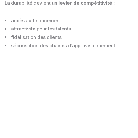
La durabilité devient
un levier de compétitivité :
accès au financement
attractivité pour les talents
fidélisation des clients
sécurisation des chaînes d’approvisionnement
La RSE ne concerne plus seulement l’image
de l’entreprise :
elle influence directement
sa performance économique.