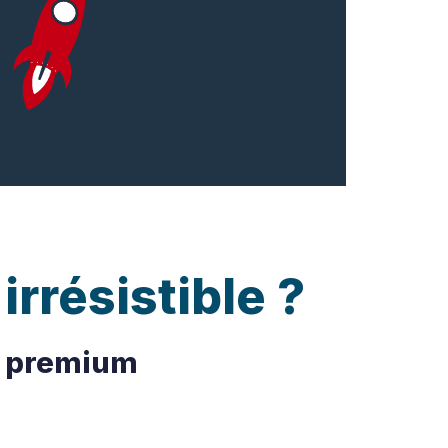
rrésistible ?
es premium