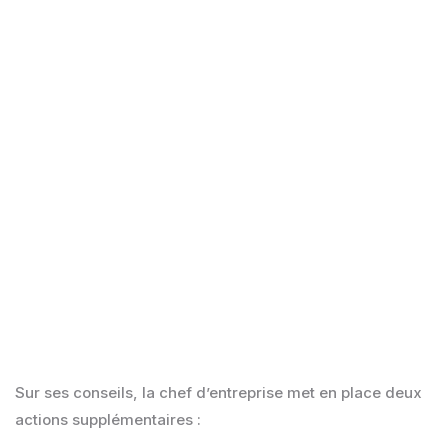
L’expert-comptable suggère quand même à
Aline de trouver une solution pour passer
plus de temps avec eux. Ces outils sont
certes bénéfiques et peu chronophages,
mais l’humain et la reconnaissance sont
encore plus importants, notamment dans un
contexte de pénurie de main d'œuvre.
Sur ses conseils, la chef d’entreprise met en place deux
actions supplémentaires :