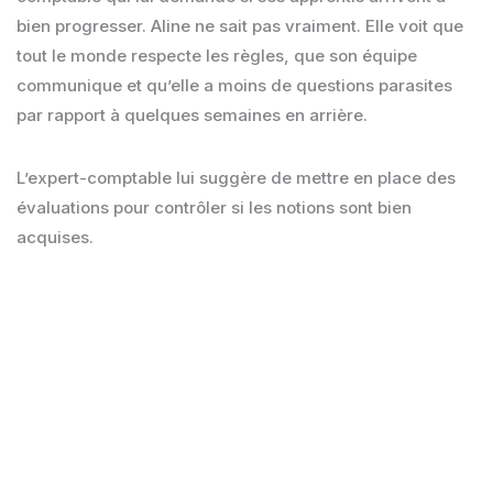
bien progresser. Aline ne sait pas vraiment. Elle voit que
tout le monde respecte les règles, que son équipe
communique et qu’elle a moins de questions parasites
par rapport à quelques semaines en arrière.
L’expert-comptable lui suggère de mettre en place des
évaluations pour contrôler si les notions sont bien
acquises.
Aline, sceptique : “c’est une bonne idée, mais
je n’ai pas le temps de corriger et encore
moins de faire des contrôles !