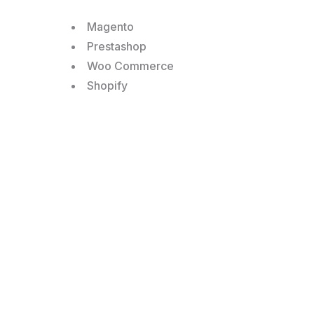
Magento
Prestashop
Woo Commerce
Shopify
Ces plat
d’abonn
boutique e